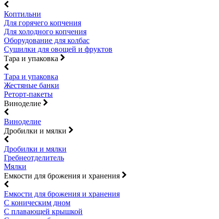
Коптильни
Для горячего копчения
Для холодного копчения
Оборудование для колбас
Сушилки для овощей и фруктов
Тара и упаковка
Тара и упаковка
Жестяные банки
Реторт-пакеты
Виноделие
Виноделие
Дробилки и мялки
Дробилки и мялки
Гребнеотделитель
Мялки
Емкости для брожения и хранения
Емкости для брожения и хранения
С коническим дном
С плавающей крышкой