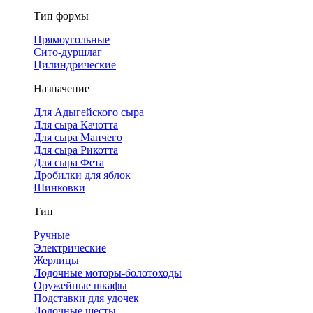
Тип формы
Прямоугольные
Сито-дуршлаг
Цилиндрические
Назначение
Для Адыгейского сыра
Для сыра Качотта
Для сыра Манчего
Для сыра Рикотта
Для сыра Фета
Дробилки для яблок
Шинковки
Тип
Ручные
Электрические
Жерлицы
Лодочные моторы-болотоходы
Оружейные шкафы
Подставки для удочек
Лодочные шесты