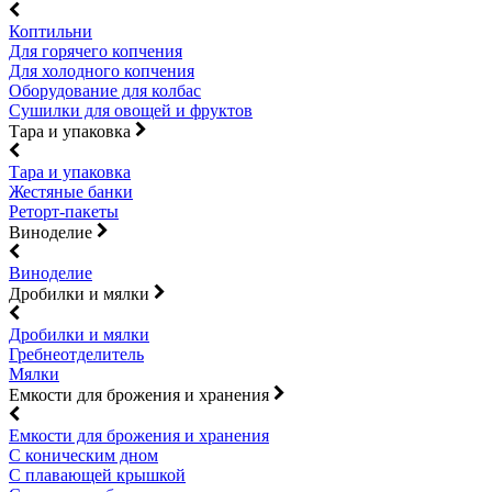
Коптильни
Для горячего копчения
Для холодного копчения
Оборудование для колбас
Сушилки для овощей и фруктов
Тара и упаковка
Тара и упаковка
Жестяные банки
Реторт-пакеты
Виноделие
Виноделие
Дробилки и мялки
Дробилки и мялки
Гребнеотделитель
Мялки
Емкости для брожения и хранения
Емкости для брожения и хранения
С коническим дном
С плавающей крышкой