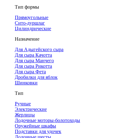
Тип формы
Прямоугольные
Сито-дуршлаг
Цилиндрические
Назначение
Для Адыгейского сыра
Для сыра Качотта
Для сыра Манчего
Для сыра Рикотта
Для сыра Фета
Дробилки для яблок
Шинковки
Тип
Ручные
Электрические
Жерлицы
Лодочные моторы-болотоходы
Оружейные шкафы
Подставки для удочек
Лодочные шесты