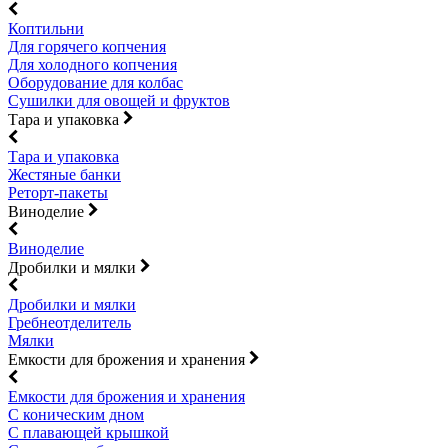
Коптильни
Для горячего копчения
Для холодного копчения
Оборудование для колбас
Сушилки для овощей и фруктов
Тара и упаковка
Тара и упаковка
Жестяные банки
Реторт-пакеты
Виноделие
Виноделие
Дробилки и мялки
Дробилки и мялки
Гребнеотделитель
Мялки
Емкости для брожения и хранения
Емкости для брожения и хранения
С коническим дном
С плавающей крышкой