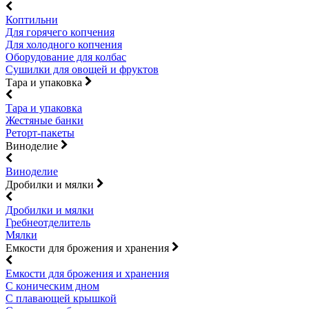
Коптильни
Для горячего копчения
Для холодного копчения
Оборудование для колбас
Сушилки для овощей и фруктов
Тара и упаковка
Тара и упаковка
Жестяные банки
Реторт-пакеты
Виноделие
Виноделие
Дробилки и мялки
Дробилки и мялки
Гребнеотделитель
Мялки
Емкости для брожения и хранения
Емкости для брожения и хранения
С коническим дном
С плавающей крышкой