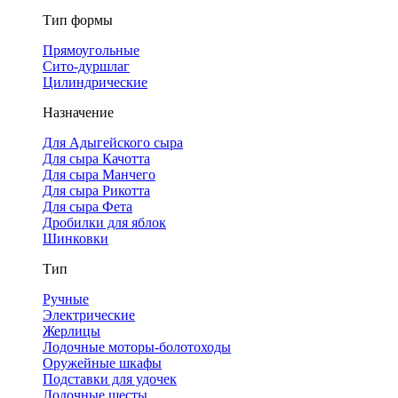
Тип формы
Прямоугольные
Сито-дуршлаг
Цилиндрические
Назначение
Для Адыгейского сыра
Для сыра Качотта
Для сыра Манчего
Для сыра Рикотта
Для сыра Фета
Дробилки для яблок
Шинковки
Тип
Ручные
Электрические
Жерлицы
Лодочные моторы-болотоходы
Оружейные шкафы
Подставки для удочек
Лодочные шесты