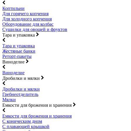
Коптильни
Для горячего копчения
Для холодного копчения
Оборудование для колбас
Сушилки для овощей и фруктов
Тара и упаковка
Тара и упаковка
Жестяные банки
Реторт-пакеты
Виноделие
Виноделие
Дробилки и мялки
Дробилки и мялки
Гребнеотделитель
Мялки
Емкости для брожения и хранения
Емкости для брожения и хранения
С коническим дном
С плавающей крышкой