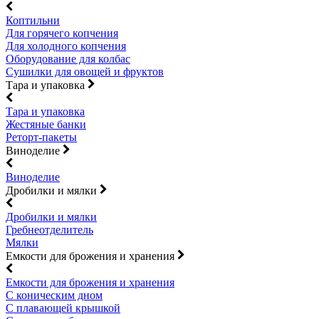
Коптильни
Для горячего копчения
Для холодного копчения
Оборудование для колбас
Сушилки для овощей и фруктов
Тара и упаковка
Тара и упаковка
Жестяные банки
Реторт-пакеты
Виноделие
Виноделие
Дробилки и мялки
Дробилки и мялки
Гребнеотделитель
Мялки
Емкости для брожения и хранения
Емкости для брожения и хранения
С коническим дном
С плавающей крышкой