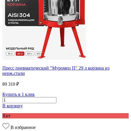
Пресс пневматический "Муромец П" 29 л корзина из
нерж.стали
89 310 ₽
Купить в 1 клик
В корзину
Хит
В избранное