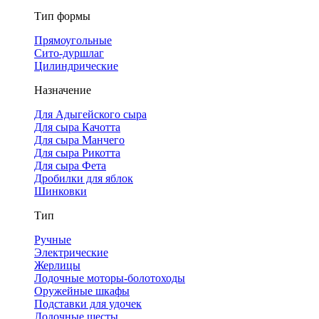
Тип формы
Прямоугольные
Сито-дуршлаг
Цилиндрические
Назначение
Для Адыгейского сыра
Для сыра Качотта
Для сыра Манчего
Для сыра Рикотта
Для сыра Фета
Дробилки для яблок
Шинковки
Тип
Ручные
Электрические
Жерлицы
Лодочные моторы-болотоходы
Оружейные шкафы
Подставки для удочек
Лодочные шесты