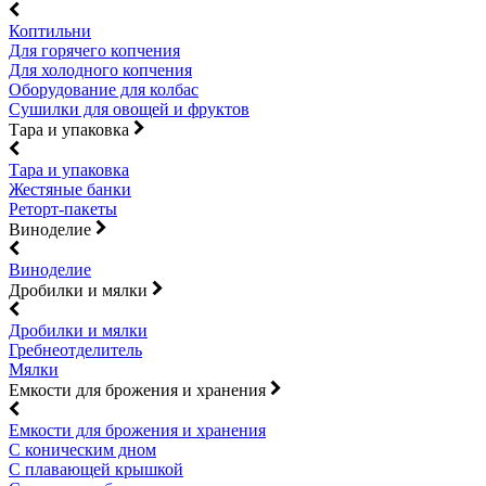
Коптильни
Для горячего копчения
Для холодного копчения
Оборудование для колбас
Сушилки для овощей и фруктов
Тара и упаковка
Тара и упаковка
Жестяные банки
Реторт-пакеты
Виноделие
Виноделие
Дробилки и мялки
Дробилки и мялки
Гребнеотделитель
Мялки
Емкости для брожения и хранения
Емкости для брожения и хранения
С коническим дном
С плавающей крышкой