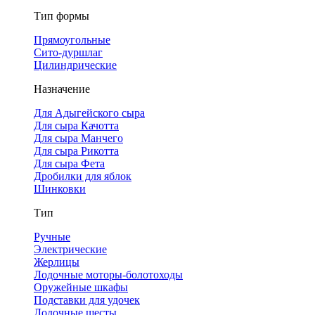
Тип формы
Прямоугольные
Сито-дуршлаг
Цилиндрические
Назначение
Для Адыгейского сыра
Для сыра Качотта
Для сыра Манчего
Для сыра Рикотта
Для сыра Фета
Дробилки для яблок
Шинковки
Тип
Ручные
Электрические
Жерлицы
Лодочные моторы-болотоходы
Оружейные шкафы
Подставки для удочек
Лодочные шесты