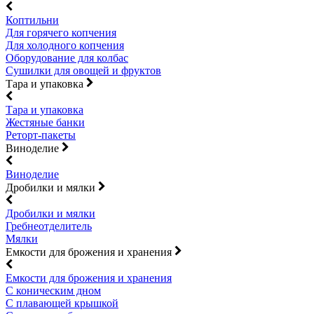
Коптильни
Для горячего копчения
Для холодного копчения
Оборудование для колбас
Сушилки для овощей и фруктов
Тара и упаковка
Тара и упаковка
Жестяные банки
Реторт-пакеты
Виноделие
Виноделие
Дробилки и мялки
Дробилки и мялки
Гребнеотделитель
Мялки
Емкости для брожения и хранения
Емкости для брожения и хранения
С коническим дном
С плавающей крышкой