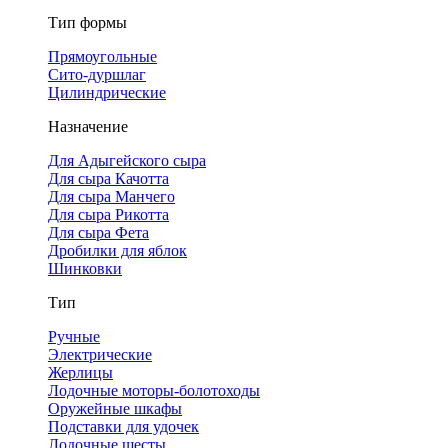
Тип формы
Прямоугольные
Сито-дуршлаг
Цилиндрические
Назначение
Для Адыгейского сыра
Для сыра Качотта
Для сыра Манчего
Для сыра Рикотта
Для сыра Фета
Дробилки для яблок
Шинковки
Тип
Ручные
Электрические
Жерлицы
Лодочные моторы-болотоходы
Оружейные шкафы
Подставки для удочек
Лодочные шесты