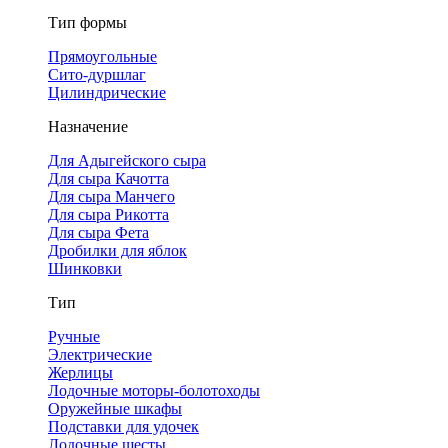
Тип формы
Прямоугольные
Сито-дуршлаг
Цилиндрические
Назначение
Для Адыгейского сыра
Для сыра Качотта
Для сыра Манчего
Для сыра Рикотта
Для сыра Фета
Дробилки для яблок
Шинковки
Тип
Ручные
Электрические
Жерлицы
Лодочные моторы-болотоходы
Оружейные шкафы
Подставки для удочек
Лодочные шесты