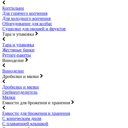
Коптильни
Для горячего копчения
Для холодного копчения
Оборудование для колбас
Сушилки для овощей и фруктов
Тара и упаковка
Тара и упаковка
Жестяные банки
Реторт-пакеты
Виноделие
Виноделие
Дробилки и мялки
Дробилки и мялки
Гребнеотделитель
Мялки
Емкости для брожения и хранения
Емкости для брожения и хранения
С коническим дном
С плавающей крышкой