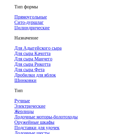
Тип формы
Прямоугольные
Сито-дуршлаг
Цилиндрические
Назначение
Для Адыгейского сыра
Для сыра Качотта
Для сыра Манчего
Для сыра Рикотта
Для сыра Фета
Дробилки для яблок
Шинковки
Тип
Ручные
Электрические
Жерлицы
Лодочные моторы-болотоходы
Оружейные шкафы
Подставки для удочек
Лодочные шесты