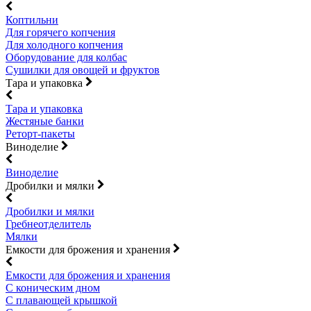
Коптильни
Для горячего копчения
Для холодного копчения
Оборудование для колбас
Сушилки для овощей и фруктов
Тара и упаковка
Тара и упаковка
Жестяные банки
Реторт-пакеты
Виноделие
Виноделие
Дробилки и мялки
Дробилки и мялки
Гребнеотделитель
Мялки
Емкости для брожения и хранения
Емкости для брожения и хранения
С коническим дном
С плавающей крышкой