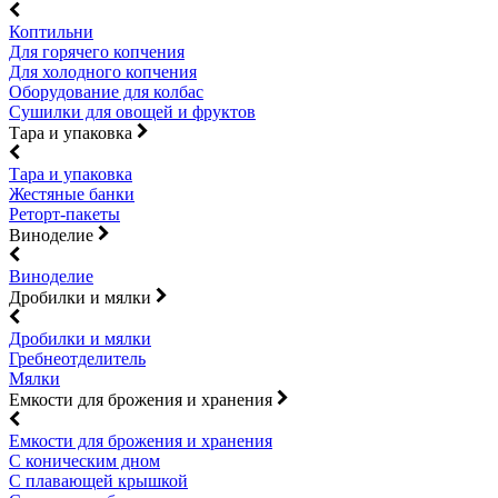
Коптильни
Для горячего копчения
Для холодного копчения
Оборудование для колбас
Сушилки для овощей и фруктов
Тара и упаковка
Тара и упаковка
Жестяные банки
Реторт-пакеты
Виноделие
Виноделие
Дробилки и мялки
Дробилки и мялки
Гребнеотделитель
Мялки
Емкости для брожения и хранения
Емкости для брожения и хранения
С коническим дном
С плавающей крышкой