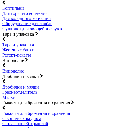
Коптильни
Для горячего копчения
Для холодного копчения
Оборудование для колбас
Сушилки для овощей и фруктов
Тара и упаковка
Тара и упаковка
Жестяные банки
Реторт-пакеты
Виноделие
Виноделие
Дробилки и мялки
Дробилки и мялки
Гребнеотделитель
Мялки
Емкости для брожения и хранения
Емкости для брожения и хранения
С коническим дном
С плавающей крышкой