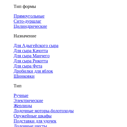
Тип формы
Прямоугольные
Сито-дуршлаг
Цилиндрические
Назначение
Для Адыгейского сыра
Для сыра Качотта
Для сыра Манчего
Для сыра Рикотта
Для сыра Фета
Дробилки для яблок
Шинковки
Тип
Ручные
Электрические
Жерлицы
Лодочные моторы-болотоходы
Оружейные шкафы
Подставки для удочек
Лодочные шесты