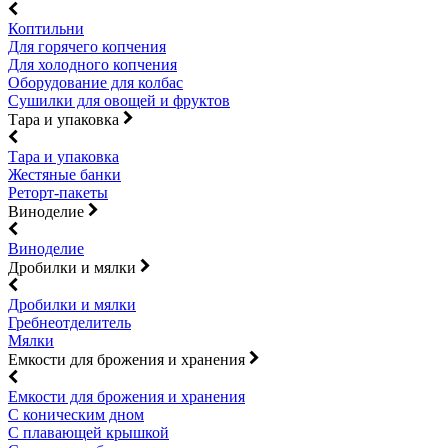
Коптильни
Для горячего копчения
Для холодного копчения
Оборудование для колбас
Сушилки для овощей и фруктов
Тара и упаковка
Тара и упаковка
Жестяные банки
Реторт-пакеты
Виноделие
Виноделие
Дробилки и мялки
Дробилки и мялки
Гребнеотделитель
Мялки
Емкости для брожения и хранения
Емкости для брожения и хранения
С коническим дном
С плавающей крышкой