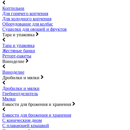
Коптильни
Для горячего копчения
Для холодного копчения
Оборудование для колбас
Сушилки для овощей и фруктов
Тара и упаковка
Тара и упаковка
Жестяные банки
Реторт-пакеты
Виноделие
Виноделие
Дробилки и мялки
Дробилки и мялки
Гребнеотделитель
Мялки
Емкости для брожения и хранения
Емкости для брожения и хранения
С коническим дном
С плавающей крышкой