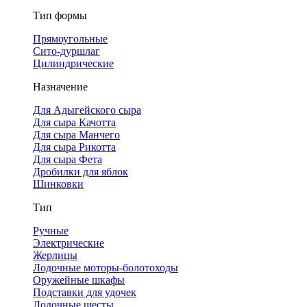
Тип формы
Прямоугольные
Сито-дуршлаг
Цилиндрические
Назначение
Для Адыгейского сыра
Для сыра Качотта
Для сыра Манчего
Для сыра Рикотта
Для сыра Фета
Дробилки для яблок
Шинковки
Тип
Ручные
Электрические
Жерлицы
Лодочные моторы-болотоходы
Оружейные шкафы
Подставки для удочек
Лодочные шесты