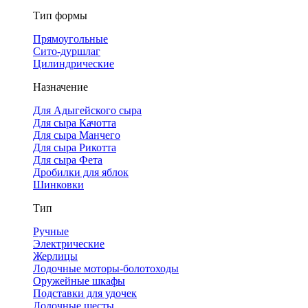
Тип формы
Прямоугольные
Сито-дуршлаг
Цилиндрические
Назначение
Для Адыгейского сыра
Для сыра Качотта
Для сыра Манчего
Для сыра Рикотта
Для сыра Фета
Дробилки для яблок
Шинковки
Тип
Ручные
Электрические
Жерлицы
Лодочные моторы-болотоходы
Оружейные шкафы
Подставки для удочек
Лодочные шесты