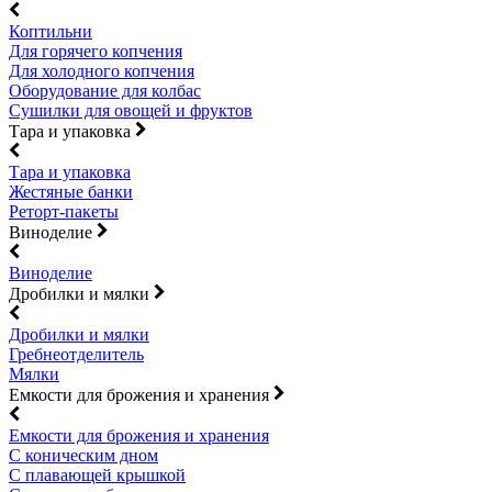
Коптильни
Для горячего копчения
Для холодного копчения
Оборудование для колбас
Сушилки для овощей и фруктов
Тара и упаковка
Тара и упаковка
Жестяные банки
Реторт-пакеты
Виноделие
Виноделие
Дробилки и мялки
Дробилки и мялки
Гребнеотделитель
Мялки
Емкости для брожения и хранения
Емкости для брожения и хранения
С коническим дном
С плавающей крышкой