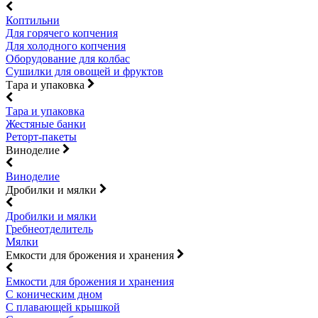
Коптильни
Для горячего копчения
Для холодного копчения
Оборудование для колбас
Сушилки для овощей и фруктов
Тара и упаковка
Тара и упаковка
Жестяные банки
Реторт-пакеты
Виноделие
Виноделие
Дробилки и мялки
Дробилки и мялки
Гребнеотделитель
Мялки
Емкости для брожения и хранения
Емкости для брожения и хранения
С коническим дном
С плавающей крышкой